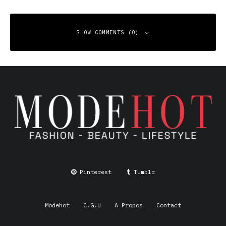
SHOW COMMENTS (0)
Leave a Reply
Your email address will not be published.
Required fields
are marked
*
Comment
*
Pinterest
Tumblr
Modehot
C.G.U
A Propos
Contact