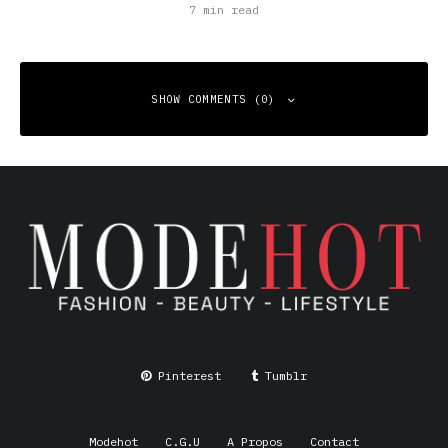
7 min read
SHOW COMMENTS (0)
Leave a Reply
Your email address will not be published.
Required fields
are marked
*
Comment
*
Pinterest
Tumblr
Modehot
C.G.U
A Propos
Contact