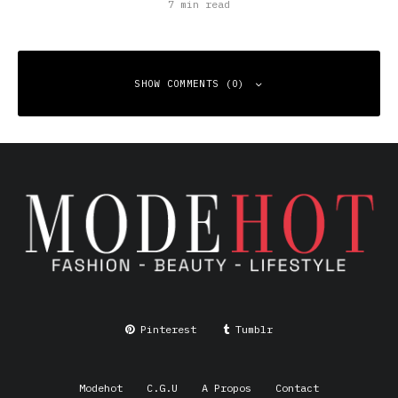
7 min read
SHOW COMMENTS (0)
Leave a Reply
Your email address will not be published.
Required fields
are marked
*
Comment
*
Pinterest
Tumblr
Modehot
C.G.U
A Propos
Contact