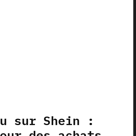
u sur Shein :
our des achats