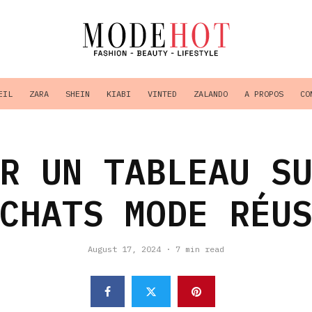
EIL
ZARA
SHEIN
KIABI
VINTED
ZALANDO
A PROPOS
CO
R UN TABLEAU S
CHATS MODE RÉU
August 17, 2024
·
7 min read