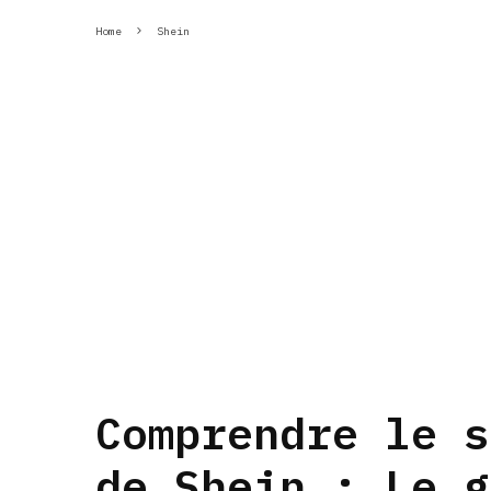
Home
Shein
Comprendre le s
de Shein : Le g