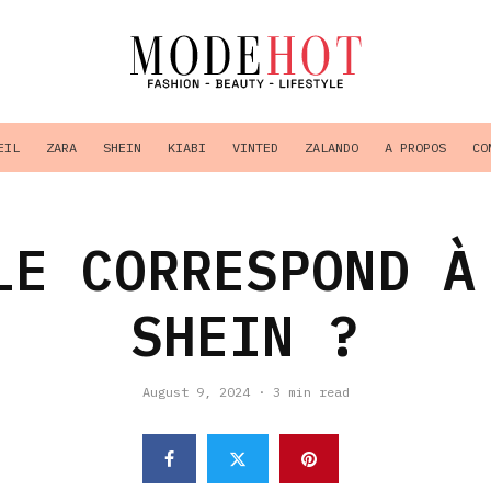
EIL
ZARA
SHEIN
KIABI
VINTED
ZALANDO
A PROPOS
CO
LE CORRESPOND À
SHEIN ?
August 9, 2024
·
3 min read