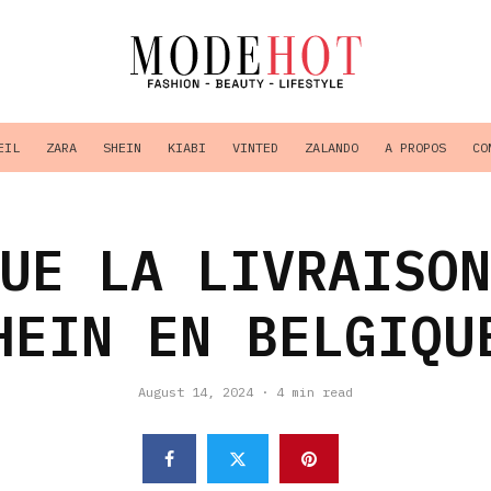
EIL
ZARA
SHEIN
KIABI
VINTED
ZALANDO
A PROPOS
CO
UE LA LIVRAISO
HEIN EN BELGIQU
August 14, 2024
·
4 min read