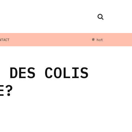
NTACT
hot
N DES COLIS
E?