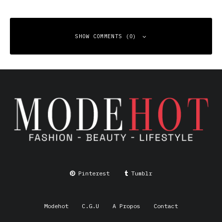
SHOW COMMENTS (0)
Leave a Reply
Your email address will not be published.
Required fields
are marked
*
Comment
*
Pinterest
Tumblr
Modehot
C.G.U
A Propos
Contact