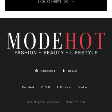
SHOW COMMENTS (0)
Leave a Reply
Your email address will not be published.
Required fields
are marked
*
Comment
*
Pinterest
Tumblr
Modehot
C.G.U
A Propos
Contact
All Rights Reserved - Modehot.com
Name
*