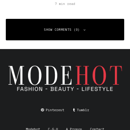
7 min read
SHOW COMMENTS (0)
Leave a Reply
Your email address will not be published.
Required fields
are marked
*
Comment
*
Pinterest
Tumblr
Modehot
C.G.U
A Propos
Contact