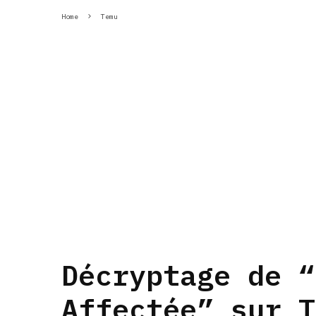
Home
Temu
Décryptage de “
Affectée” sur T