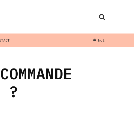
NTACT
hot
 COMMANDE
U ?