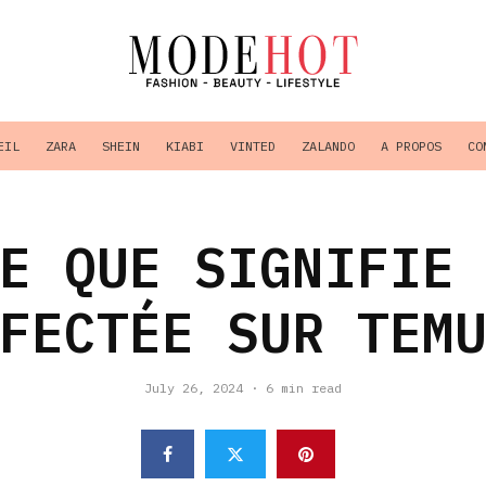
EIL
ZARA
SHEIN
KIABI
VINTED
ZALANDO
A PROPOS
CO
E QUE SIGNIFIE
FECTÉE SUR TEM
July 26, 2024
·
6 min read