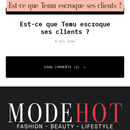
Est-ce que Temu escroque
ses clients ?
8 min read
SHOW COMMENTS (0)
Leave a Reply
Your email address will not be published.
Required fields
are marked
*
Comment
*