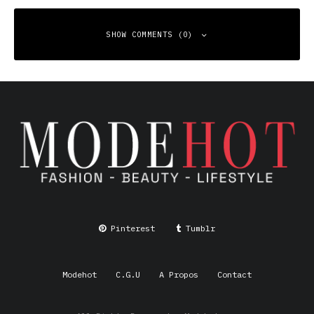
SHOW COMMENTS (0)
Leave a Reply
Your email address will not be published.
Required fields
are marked
*
Comment
*
Pinterest
Tumblr
Modehot
C.G.U
A Propos
Contact