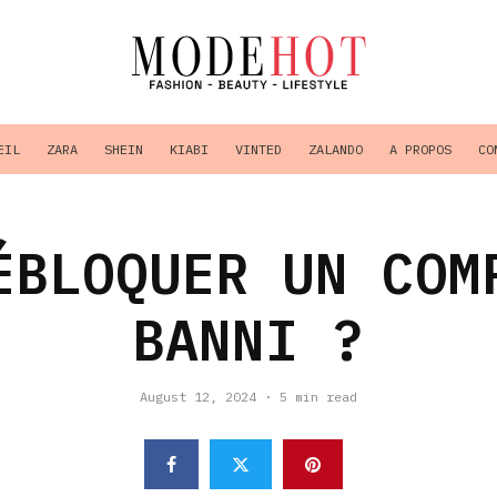
EIL
ZARA
SHEIN
KIABI
VINTED
ZALANDO
A PROPOS
CO
ÉBLOQUER UN COM
BANNI ?
August 12, 2024
·
5 min read