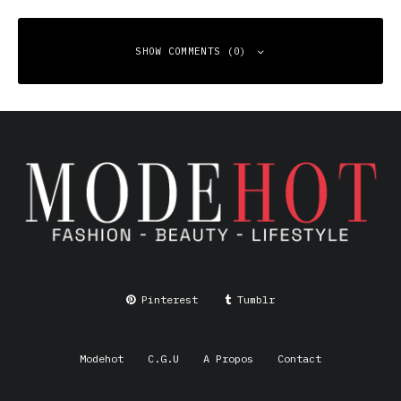
SHOW COMMENTS (0)
Leave a Reply
Your email address will not be published.
Required fields
are marked
*
Comment
*
Pinterest
Tumblr
Modehot
C.G.U
A Propos
Contact