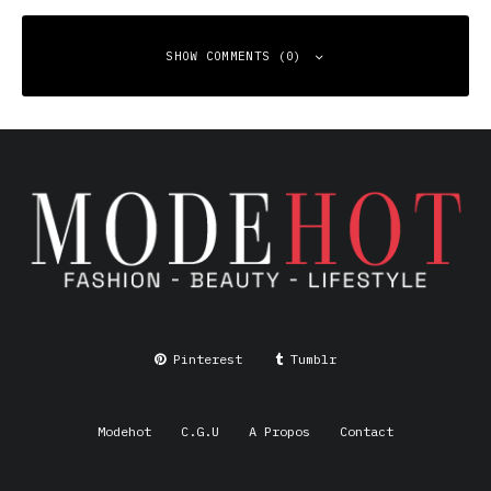
SHOW COMMENTS (0)
Leave a Reply
Your email address will not be published.
Required fields
are marked
*
Comment
*
Pinterest
Tumblr
Modehot
C.G.U
A Propos
Contact