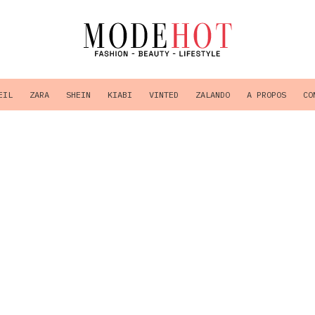
EIL
ZARA
SHEIN
KIABI
VINTED
ZALANDO
A PROPOS
CO