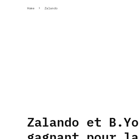
Home
Zalando
Zalando et B.Yo
gagnant pour la