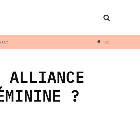
NTACT
hot
E ALLIANCE
ÉMININE ?