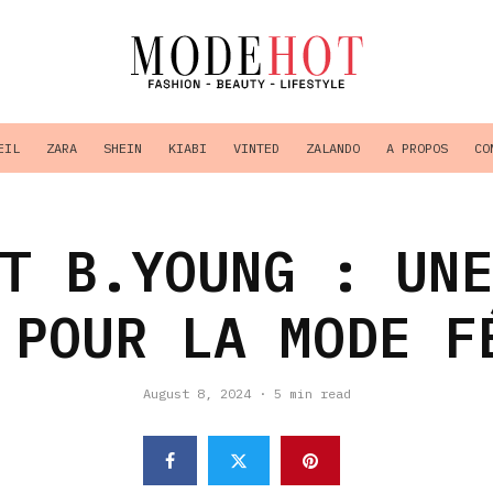
EIL
ZARA
SHEIN
KIABI
VINTED
ZALANDO
A PROPOS
CO
T B.YOUNG : UN
 POUR LA MODE F
August 8, 2024
·
5 min read