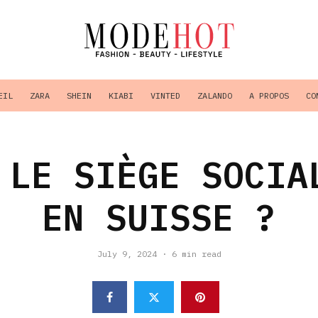
EIL
ZARA
SHEIN
KIABI
VINTED
ZALANDO
A PROPOS
CO
 LE SIÈGE SOCIA
EN SUISSE ?
July 9, 2024
·
6 min read