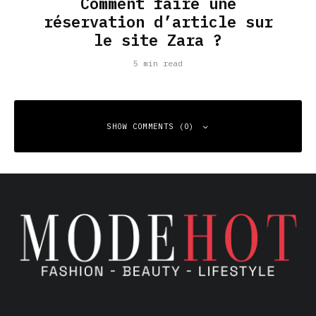
Comment faire une
réservation d’article sur
le site Zara ?
5 min read
SHOW COMMENTS (0)
Leave a Reply
Your email address will not be published.
Required fields
are marked
*
Comment
*