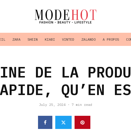
EIL
ZARA
SHEIN
KIABI
VINTED
ZALANDO
A PROPOS
CO
INE DE LA PROD
APIDE, QU’EN E
July 25, 2024
·
7 min read