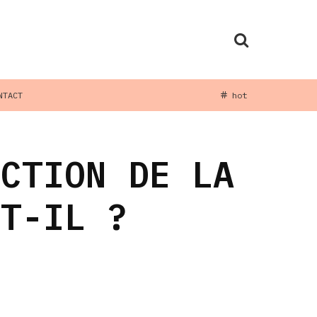
NTACT
hot
UCTION DE LA
ST-IL ?