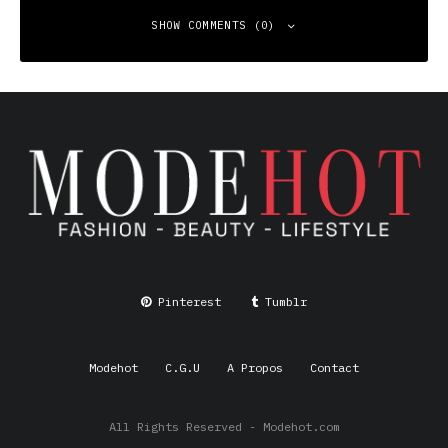
SHOW COMMENTS (0)
Leave a Reply
Your email address will not be published.
Required fields
are marked
*
Comment
*
Pinterest
Tumblr
Modehot
C.G.U
A Propos
Contact
All Rights Reserved - Modehot.com