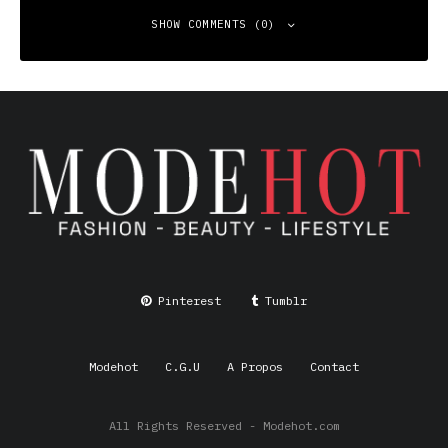
SHOW COMMENTS (0)
Leave a Reply
Your email address will not be published.
Required fields
are marked
*
Comment
*
Pinterest
Tumblr
Modehot
C.G.U
A Propos
Contact
All Rights Reserved - Modehot.com