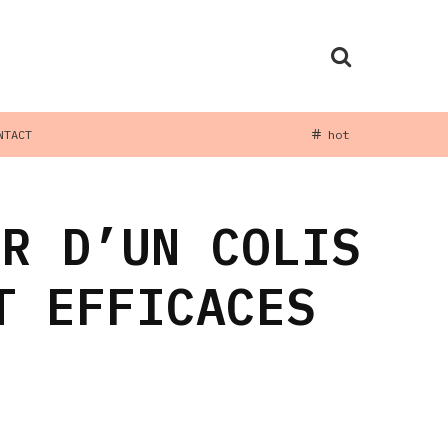
NTACT
hot
UR D’UN COLIS
T EFFICACES