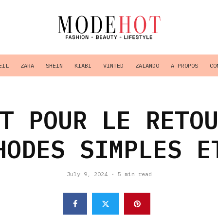
EIL
ZARA
SHEIN
KIABI
VINTED
ZALANDO
A PROPOS
CO
T POUR LE RETO
HODES SIMPLES E
July 9, 2024
·
5 min read