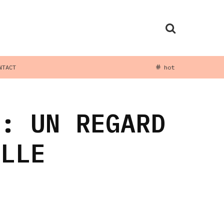
NTACT
hot
 : UN REGARD
ILLE