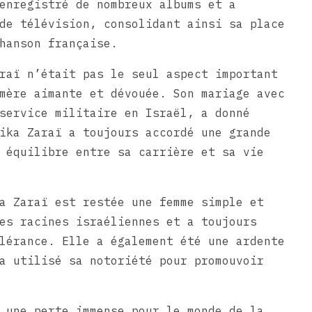
enregistré de nombreux albums et a
de télévision, consolidant ainsi sa place
hanson française.
raï n’était pas le seul aspect important
mère aimante et dévouée. Son mariage avec
service militaire en Israël, a donné
ika Zaraï a toujours accordé une grande
 équilibre entre sa carrière et sa vie
a Zaraï est restée une femme simple et
es racines israéliennes et a toujours
lérance. Elle a également été une ardente
a utilisé sa notoriété pour promouvoir
 une perte immense pour le monde de la