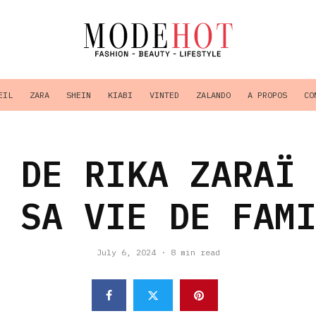
EIL
ZARA
SHEIN
KIABI
VINTED
ZALANDO
A PROPOS
CO
 DE RIKA ZARAÏ
 SA VIE DE FAM
July 6, 2024
·
8 min read