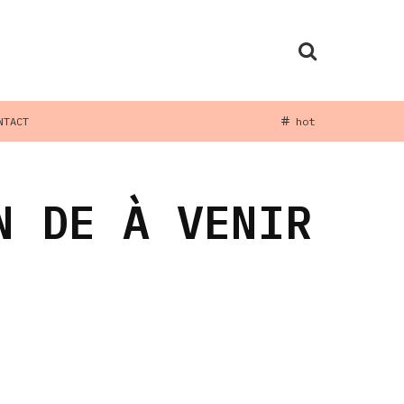
NTACT
hot
N DE À VENIR