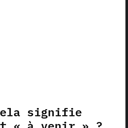
ela signifie
t « à venir » ?