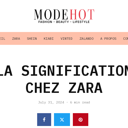
EIL
ZARA
SHEIN
KIABI
VINTED
ZALANDO
A PROPOS
CO
LA SIGNIFICATIO
CHEZ ZARA
July 31, 2024
·
6 min read