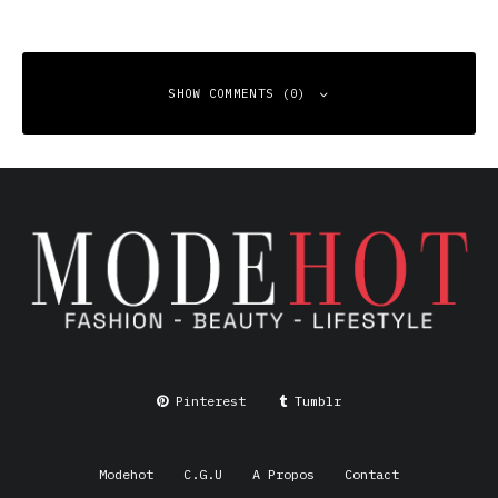
SHOW COMMENTS (0)
Leave a Reply
Your email address will not be published.
Required fields
are marked
*
Comment
*
Pinterest
Tumblr
Modehot
C.G.U
A Propos
Contact