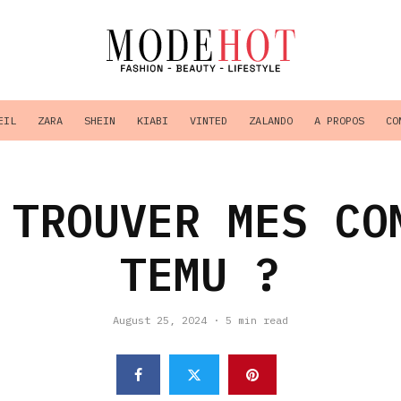
EIL
ZARA
SHEIN
KIABI
VINTED
ZALANDO
A PROPOS
CO
 TROUVER MES CO
TEMU ?
August 25, 2024
·
5 min read