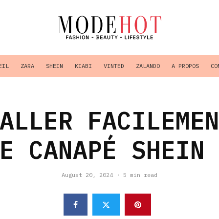
EIL
ZARA
SHEIN
KIABI
VINTED
ZALANDO
A PROPOS
CO
ALLER FACILEME
E CANAPÉ SHEIN
August 20, 2024
·
5 min read