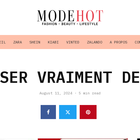
EIL
ZARA
SHEIN
KIABI
VINTED
ZALANDO
A PROPOS
CO
SER VRAIMENT D
August 11, 2024
·
5 min read