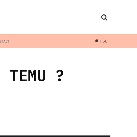
NTACT
hot
E TEMU ?