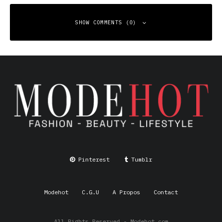
SHOW COMMENTS (0)
Leave a Reply
Your email address will not be published.
Required fields
are marked
*
Comment
*
Pinterest
Tumblr
Modehot
C.G.U
A Propos
Contact
All Rights Reserved - Modehot.com