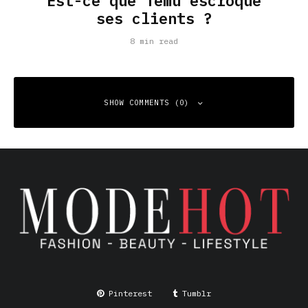
Est-ce que Temu escroque
ses clients ?
8 min read
SHOW COMMENTS (0)
Leave a Reply
Your email address will not be published.
Required fields
are marked
*
Comment
*
Pinterest
Tumblr