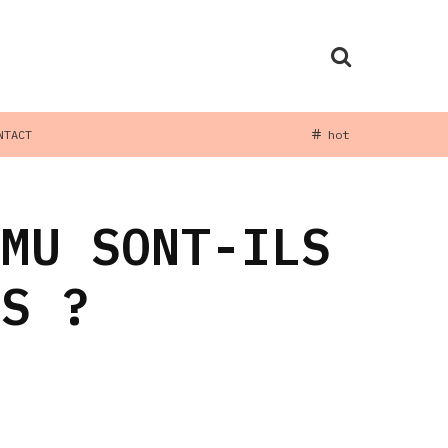
NTACT
hot
EMU SONT-ILS
TS ?