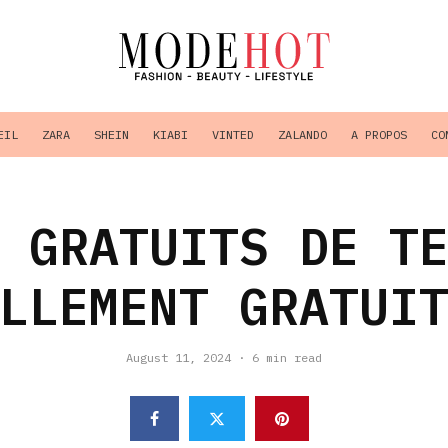
EIL
ZARA
SHEIN
KIABI
VINTED
ZALANDO
A PROPOS
CO
 GRATUITS DE T
LLEMENT GRATUI
August 11, 2024
·
6 min read