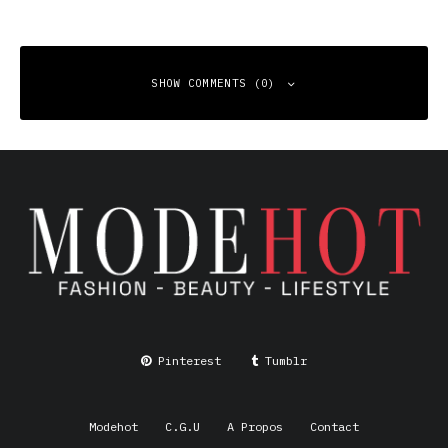
SHOW COMMENTS (0)
Leave a Reply
Your email address will not be published.
Required fields
are marked
*
Comment
*
Pinterest
Tumblr
Modehot
C.G.U
A Propos
Contact