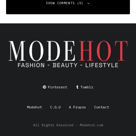
SHOW COMMENTS (0)
Leave a Reply
Your email address will not be published.
Required fields
are marked
*
Comment
*
Pinterest
Tumblr
Modehot
C.G.U
A Propos
Contact
All Rights Reserved - Modehot.com
Name
*