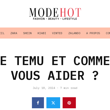
EIL
ZARA
SHEIN
KIABI
VINTED
ZALANDO
A PROPOS
CO
E TEMU ET COMM
VOUS AIDER ?
July 18, 2024
·
7 min read