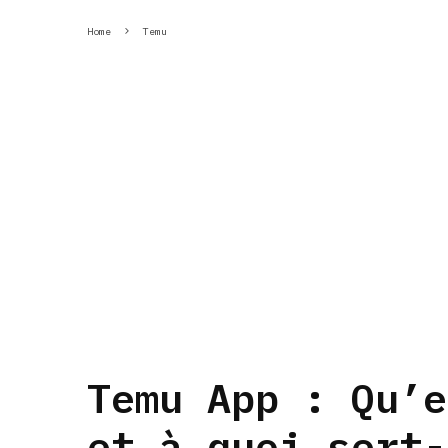
Home
Temu
Temu App : Qu’e
et à quoi sert-