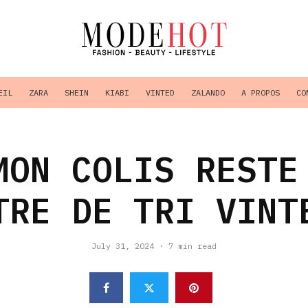
EIL
ZARA
SHEIN
KIABI
VINTED
ZALANDO
A PROPOS
CO
MON COLIS RESTE
TRE DE TRI VINT
July 31, 2024
·
7 min read