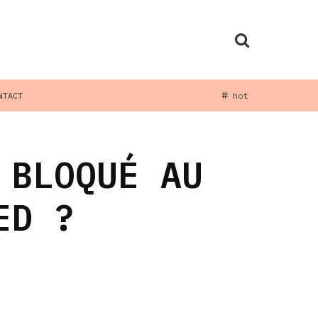
NTACT
hot
 BLOQUÉ AU
ED ?