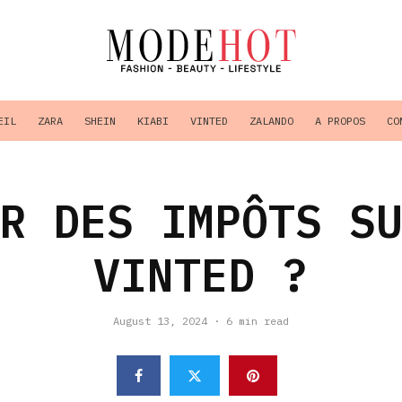
EIL
ZARA
SHEIN
KIABI
VINTED
ZALANDO
A PROPOS
CO
R DES IMPÔTS S
VINTED ?
August 13, 2024
·
6 min read