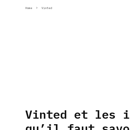
Home
Vinted
Vinted et les i
qu’il faut savo