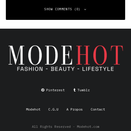
SHOW COMMENTS (0)
Leave a Reply
Your email address will not be published.
Required fields
are marked
*
Comment
*
Pinterest
Tumblr
Modehot
C.G.U
A Propos
Contact
All Rights Reserved - Modehot.com