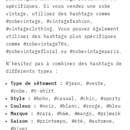
spécifiques. Si vous vendez une robe
vintage, utilisez des hashtags comme
#robevintage, #vintagefashion,
#vintageclothing. Vous pouvez également
utiliser des hashtags plus spécifiques
comme #robevintage70s,
#robevintagefloral ou #robevintageparis.
N’hésitez pas à combiner des hashtags de
différents types :
Type de vêtement :
#jean, #veste,
#robe, #t-shirt
Style :
#boho, #casual, #chic, #sporty
Couleur :
#noir, #blanc, #rouge, #bleu
Marque :
#zara, #h&m, #mango, #primark
Saison :
#printemps, #été, #automne,
#hiver