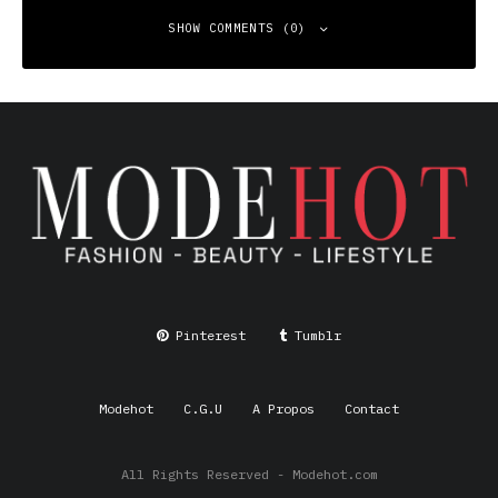
SHOW COMMENTS (0)
Leave a Reply
Your email address will not be published.
Required fields
are marked
*
Comment
*
Pinterest
Tumblr
Modehot
C.G.U
A Propos
Contact
All Rights Reserved - Modehot.com