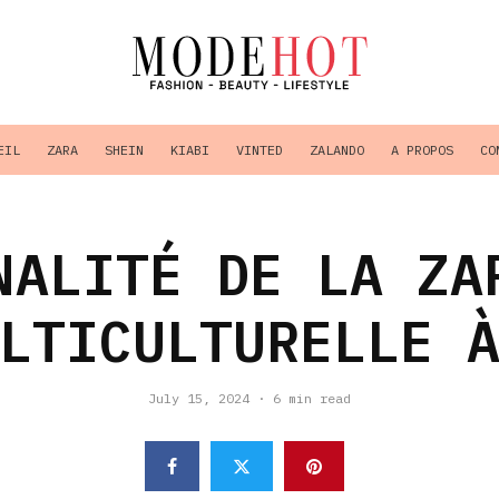
EIL
ZARA
SHEIN
KIABI
VINTED
ZALANDO
A PROPOS
CO
NALITÉ DE LA ZA
LTICULTURELLE 
July 15, 2024
·
6 min read