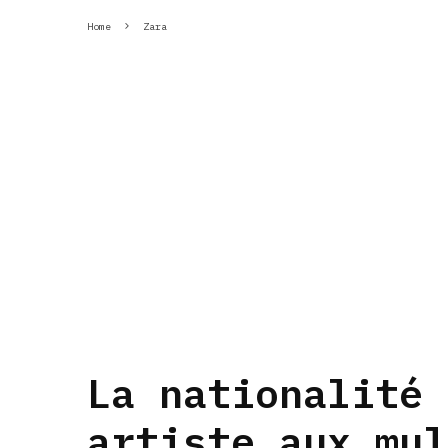
Home
Zara
La nationalité 
artiste aux mul