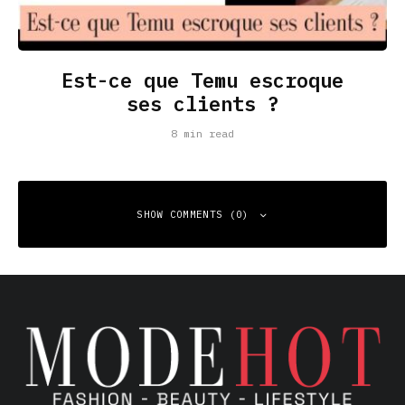
Est-ce que Temu escroque
ses clients ?
8 min read
SHOW COMMENTS (0)
Leave a Reply
Your email address will not be published.
Required fields
are marked
*
Comment
*