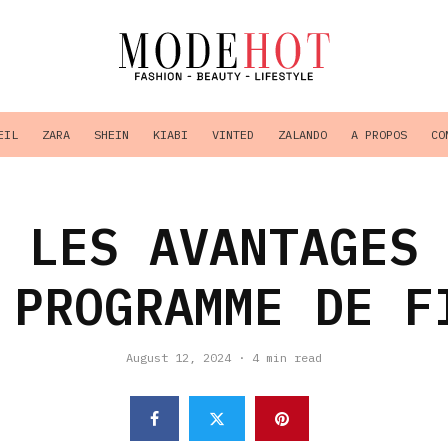
EIL
ZARA
SHEIN
KIABI
VINTED
ZALANDO
A PROPOS
CO
 LES AVANTAGES
 PROGRAMME DE F
August 12, 2024
·
4 min read